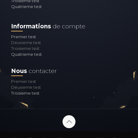
Troisieme test
Quatrieme test
Informations
de compte
Premier test
Deuxieme test
Troisieme test
Quatrieme test
Nous
contacter
Premier test
Deuxieme test
Troisieme test
© 2026 Betheme by
Muffin group
| All Rights Reserved |