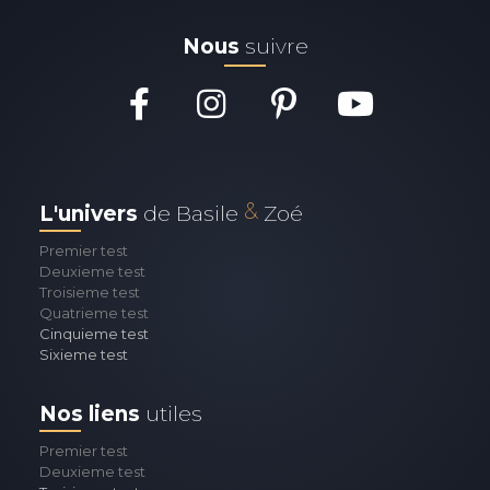
Nous
suivre
&
L'univers
de Basile
Zoé
Premier test
Deuxieme test
Troisieme test
Quatrieme test
Cinquieme test
Sixieme test
Nos liens
utiles
Premier test
Deuxieme test