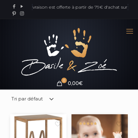
La livraison est offerte à partir de 79€ d'achat sur l'ens
0
0,00€
Note
4.79
sur 5