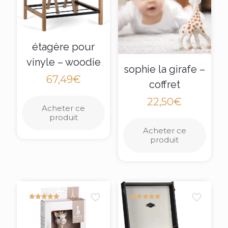
étagère pour
vinyle – woodie
sophie la girafe –
67,49
€
coffret
22,50
€
Acheter ce
produit
Acheter ce
produit
Note
Note
5.00
5.00
sur 5
sur 5