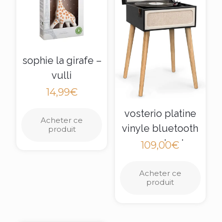
sophie la girafe –
vulli
14,99
€
vosterio platine
Acheter ce
vinyle bluetooth
produit
avec 2 haut-
109,00
€
parleurs stéréo,
bois rétro tourne
Acheter ce
produit
disque, 3
vitesses de
lecture 33, 45 et